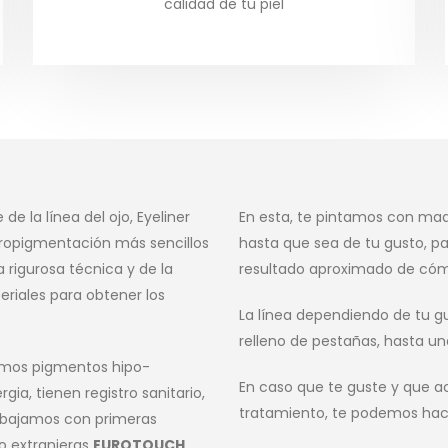
calidad de tu piel
e la línea del ojo, Eyeliner
En esta, te pintamos con maqui
ropigmentación más sencillos
hasta que sea de tu gusto, p
 rigurosa técnica y de la
resultado aproximado de có
eriales para obtener los
La línea dependiendo de tu g
relleno de pestañas, hasta un
zamos pigmentos hipo-
En caso que te guste y que a
rgia, tienen registro sanitario,
tratamiento, te podemos hace
abajamos con primeras
o extranjeras
EUROTOUCH,