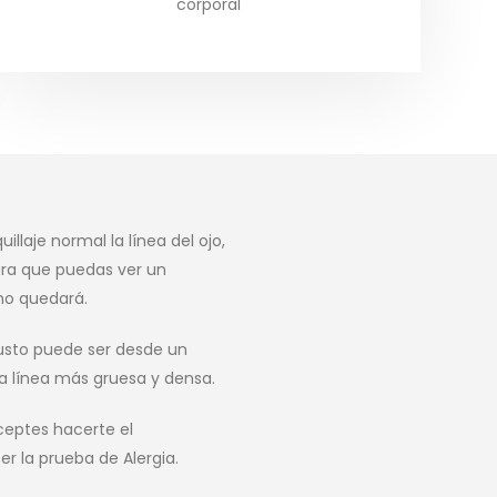
corporal
llaje normal la línea del ojo,
ara que puedas ver un
mo quedará.
usto puede ser desde un
a línea más gruesa y densa.
ceptes hacerte el
r la prueba de Alergia.