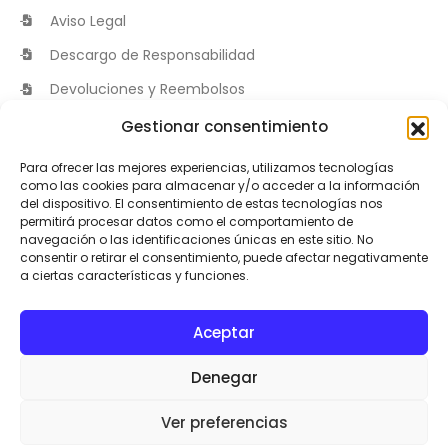
Aviso Legal
Descargo de Responsabilidad
Devoluciones y Reembolsos
Términos y Condiciones
Gestionar consentimiento
ENLACES DE INTERÉS
Para ofrecer las mejores experiencias, utilizamos tecnologías
como las cookies para almacenar y/o acceder a la información
¿Qué es INDIBA?
del dispositivo. El consentimiento de estas tecnologías nos
permitirá procesar datos como el comportamiento de
¿Qué es miha bodytec?
navegación o las identificaciones únicas en este sitio. No
consentir o retirar el consentimiento, puede afectar negativamente
MöFit
a ciertas características y funciones.
Mö Medico Estético
Mö Estetica
Aceptar
Denegar
Ver preferencias
Mö Estetica. © 2025. Reservados todos los derechos